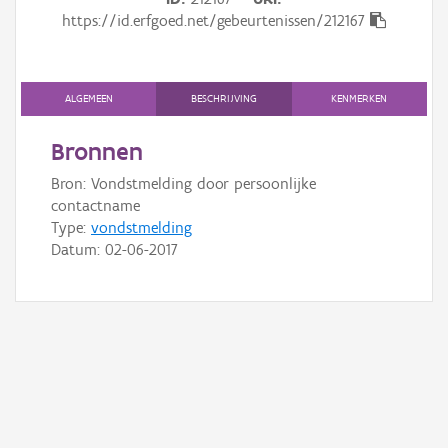
Gebeurtenis
https://id.erfgoed.net/gebeurtenissen/212167
Persoon of collectief
Downloads
ALGEMEEN
BESCHRIJVING
KENMERKEN
Hergebruik
Bronnen
Bron: Vondstmelding door persoonlijke
Aanmelden
contactname
Type:
vondstmelding
Datum:
02-06-2017