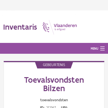
Inventaris
MENU
GEBEURTENIS
Erfgoedobject
Toevalsvondsten
Aanduidingsobject
Bilzen
Waarneming
toevalsvondsten
Thema
ID
212167
URI