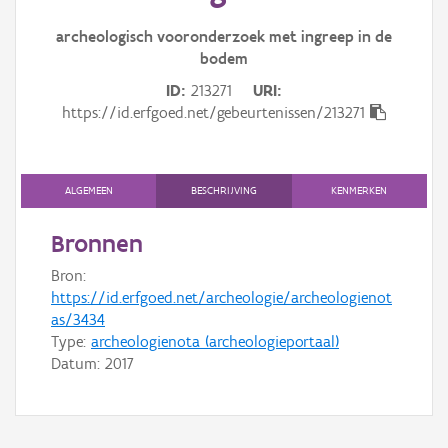
Gebeurtenis
archeologisch vooronderzoek met ingreep in de
Persoon of collectief
bodem
ID
213271
URI
Downloads
https://id.erfgoed.net/gebeurtenissen/213271
Hergebruik
Aanmelden
ALGEMEEN
BESCHRIJVING
KENMERKEN
Bronnen
Bron:
https://id.erfgoed.net/archeologie/archeologienot
as/3434
Type:
archeologienota (archeologieportaal)
Datum:
2017