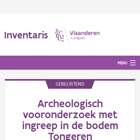
Inventaris
MENU
GEBEURTENIS
Erfgoedobject
Archeologisch
Aanduidingsobject
vooronderzoek met
Waarneming
ingreep in de bodem
Thema
Tongeren