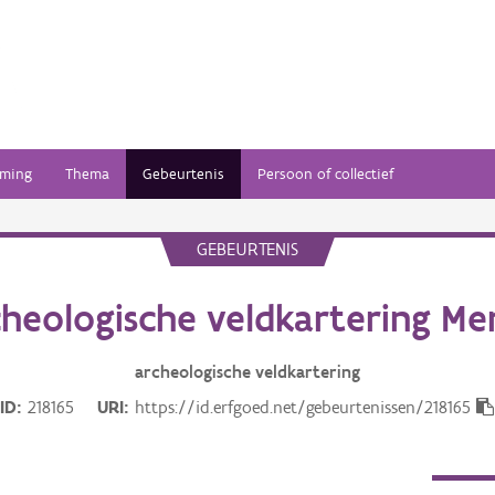
ming
Thema
Gebeurtenis
Persoon of collectief
GEBEURTENIS
heologische veldkartering M
archeologische veldkartering
ID
218165
URI
https://id.erfgoed.net/gebeurtenissen/218165