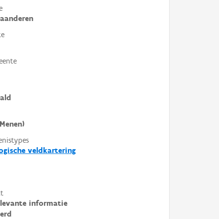
e
laanderen
te
eente
ald
(Menen)
enistypes
ogische veldkartering
t
elevante informatie
erd