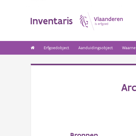
Inventaris
Erfgoedobject
Aanduidingsobject
Waarne
Arc
Bronnen