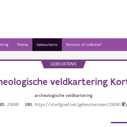
ming
Thema
Gebeurtenis
Persoon of collectief
GEBEURTENIS
heologische veldkartering Kort
archeologische veldkartering
ID
218381
URI
https://id.erfgoed.net/gebeurtenissen/218381