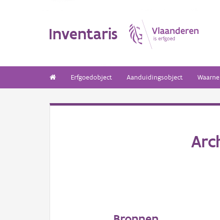
Inventaris
Erfgoedobject
Aanduidingsobject
Waarne
Arc
Bronnen