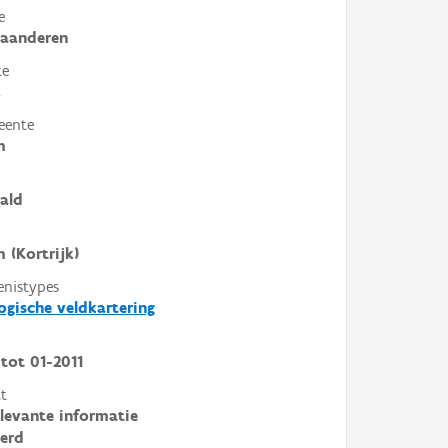
e
laanderen
te
k
eente
m
ald
m (Kortrijk)
enistypes
ogische veldkartering
tot
01-2011
t
elevante informatie
erd