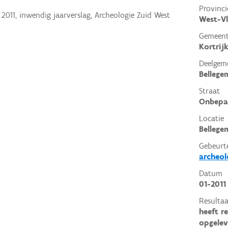
Provinci
 2011, inwendig jaarverslag, Archeologie Zuid West
West-V
Gemeen
Kortrij
Deelgem
Bellege
Straat
Onbepa
Locatie
Bellege
Gebeurt
archeol
Datum
01-2011
Resultaa
heeft r
opgelev