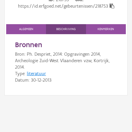
Gebeurtenis
https://id.erfgoed.net/gebeurtenissen/218753
Persoon of collectief
Downloads
ALGEMEEN
BESCHRIJVING
KENMERKEN
Hergebruik
Bronnen
Bron: Ph. Despriet, 2014: Opgravingen 2014,
Aanmelden
Archeologie Zuid-West Vlaanderen vzw, Kortrijk,
2014.
Type:
literatuur
Datum:
30-12-2013