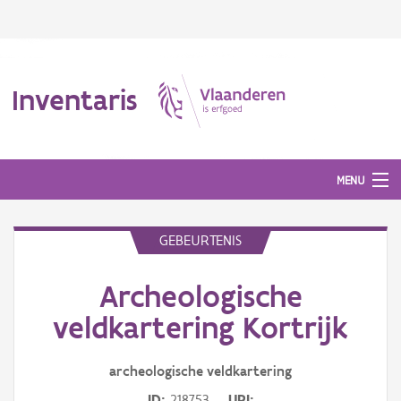
Inventaris
MENU
GEBEURTENIS
Erfgoedobject
Archeologische
Aanduidingsobject
veldkartering Kortrijk
Waarneming
archeologische veldkartering
Thema
ID
218753
URI