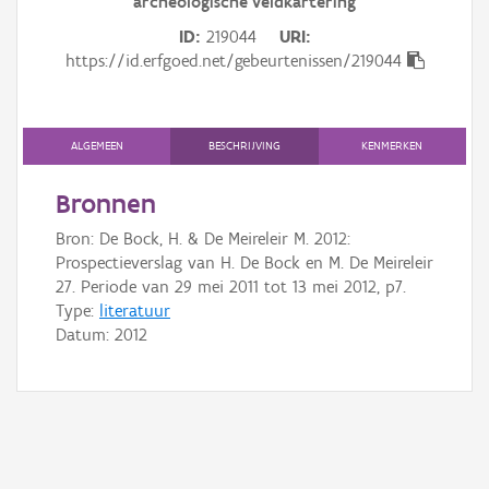
archeologische veldkartering
Gebeurtenis
ID
219044
URI
Persoon of collectief
https://id.erfgoed.net/gebeurtenissen/219044
Downloads
ALGEMEEN
BESCHRIJVING
KENMERKEN
Hergebruik
Bronnen
Aanmelden
Bron: De Bock, H. & De Meireleir M. 2012:
Prospectieverslag van H. De Bock en M. De Meireleir
27. Periode van 29 mei 2011 tot 13 mei 2012, p7.
Type:
literatuur
Datum:
2012