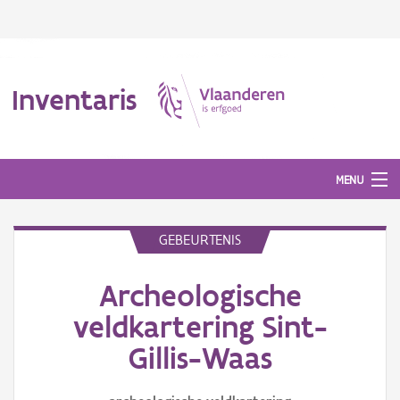
Inventaris
MENU
GEBEURTENIS
Erfgoedobject
Archeologische
Aanduidingsobject
veldkartering Sint-
Waarneming
Gillis-Waas
Thema