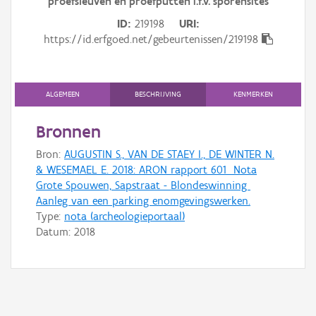
proefsleuven en proefputten i.f.v. sporensites
Gebeurtenis
ID
219198
URI
Persoon of collectief
https://id.erfgoed.net/gebeurtenissen/219198
Downloads
ALGEMEEN
BESCHRIJVING
KENMERKEN
Hergebruik
Bronnen
Aanmelden
Bron:
AUGUSTIN S., VAN DE STAEY I., DE WINTER N.
& WESEMAEL E. 2018: ARON rapport 601  Nota
Grote Spouwen, Sapstraat - Blondeswinning 
Aanleg van een parking enomgevingswerken.
Type:
nota (archeologieportaal)
Datum:
2018