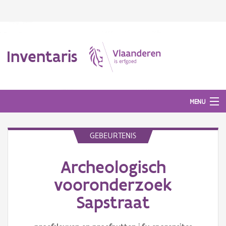
Inventaris
MENU
GEBEURTENIS
Erfgoedobject
Archeologisch
Aanduidingsobject
vooronderzoek
Waarneming
Sapstraat
Thema