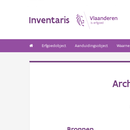
Inventaris
Erfgoedobject
Aanduidingsobject
Waarne
Arc
Bronnen