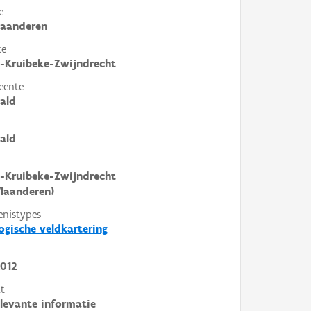
e
laanderen
te
-Kruibeke-Zwijndrecht
eente
ald
ald
-Kruibeke-Zwijndrecht
laanderen)
enistypes
ogische veldkartering
012
t
elevante informatie