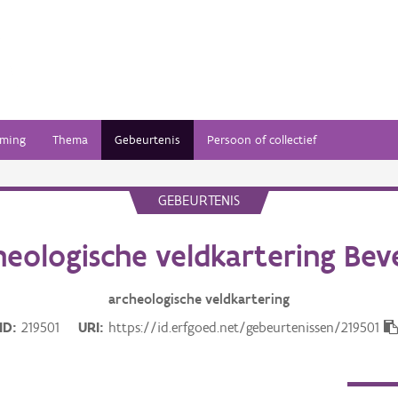
ming
Thema
Gebeurtenis
Persoon of collectief
GEBEURTENIS
heologische veldkartering Bev
archeologische veldkartering
ID
219501
URI
https://id.erfgoed.net/gebeurtenissen/219501