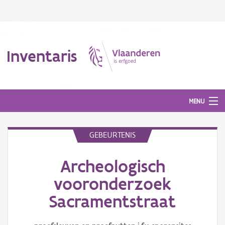
Inventaris
MENU
GEBEURTENIS
Erfgoedobject
Archeologisch
Aanduidingsobject
vooronderzoek
Waarneming
Sacramentstraat
Thema