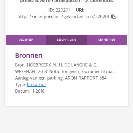
proefsleuven en proefputten i.f.v. sporensites
Gebeurtenis
ID
220201
URI
Persoon of collectief
https://id.erfgoed.net/gebeurtenissen/220201
Downloads
ALGEMEEN
BESCHRIJVING
KENMERKEN
Hergebruik
Bronnen
Aanmelden
Bron: HOEBRECKX M., H. DE LANGHE & E.
WESEMAEL 2018: Nota: Tongeren, Sacramentstraat
Aanleg van een parking, ARON-RAPPORT 684
Type:
literatuur
Datum:
11-2018