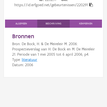
Gebeurtenis
https://id.erfgoed.net/gebeurtenissen/220291
Persoon of collectief
Downloads
ALGEMEEN
BESCHRIJVING
KENMERKEN
Hergebruik
Bronnen
Bron: De Bock, H. & De Meireleir M. 2006:
Aanmelden
Prospectieverslag van H. De Bock en M. De Meireleir
21. Periode van 1 mei 2005 tot 6 april 2006, p4.
Type:
literatuur
Datum:
2006