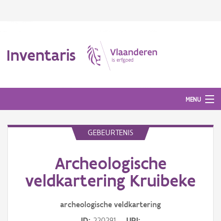
Inventaris
MENU
GEBEURTENIS
Erfgoedobject
Archeologische
Aanduidingsobject
veldkartering Kruibeke
Waarneming
archeologische veldkartering
Thema
ID
220291
URI