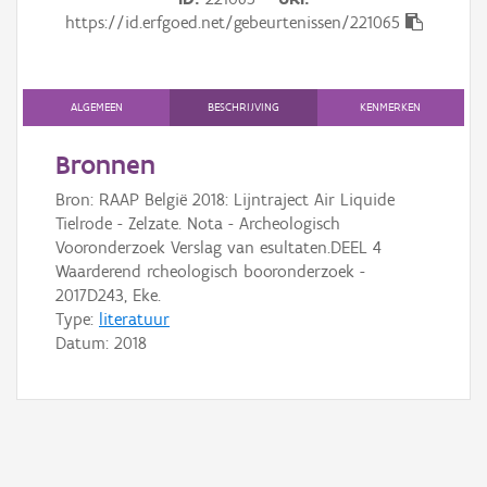
Gebeurtenis
https://id.erfgoed.net/gebeurtenissen/221065
Persoon of collectief
Downloads
ALGEMEEN
BESCHRIJVING
KENMERKEN
Hergebruik
Bronnen
Bron: RAAP België 2018: Lijntraject Air Liquide
Aanmelden
Tielrode - Zelzate. Nota - Archeologisch
Vooronderzoek Verslag van esultaten.DEEL 4
Waarderend rcheologisch booronderzoek -
2017D243, Eke.
Type:
literatuur
Datum:
2018