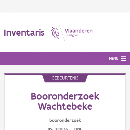
Inventaris
MENU
GEBEURTENIS
Erfgoedobject
Booronderzoek
Aanduidingsobject
Wachtebeke
Waarneming
booronderzoek
Thema
ID
221065
URI