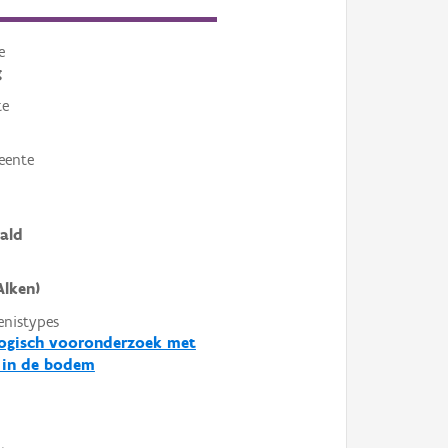
e
g
te
eente
ald
Alken)
enistypes
logisch vooronderzoek met
 in de bodem