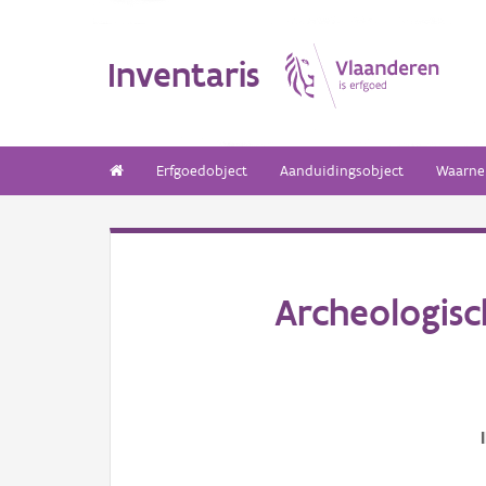
Inventaris
Erfgoedobject
Aanduidingsobject
Waarne
Archeologis