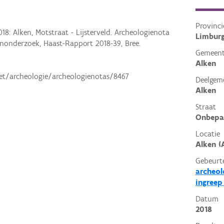
Provinci
18: Alken, Motstraat - Lijsterveld. Archeologienota
Limbur
enonderzoek, Haast-Rapport 2018-39, Bree.
Gemeen
Alken
.net/archeologie/archeologienotas/8467
Deelgem
Alken
Straat
Onbepa
Locatie
Alken (
Gebeurt
archeo
ingreep
Datum
2018