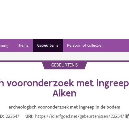
ming
Thema
Gebeurtenis
Persoon of collectief
GEBEURTENIS
ch vooronderzoek met ingreep
Alken
archeologisch vooronderzoek met ingreep in de bodem
ID
222547
URI
https://id.erfgoed.net/gebeurtenissen/222547