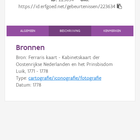
Gebeurtenis
https://id.erfgoed.net/gebeurtenissen/223634
Persoon of collectief
Downloads
ALGEMEEN
BESCHRIJVING
KENMERKEN
Hergebruik
Bronnen
Bron: Ferraris kaart - Kabinetskaart der
Aanmelden
Oostenrijkse Nederlanden en het Prinsbisdom
Luik, 1771 - 1778
Type:
cartografie/iconografie/fotografie
Datum:
1778