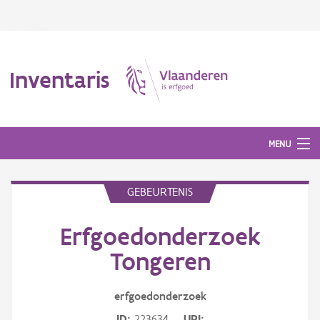
Inventaris
MENU
GEBEURTENIS
Erfgoedobject
Erfgoedonderzoek
Aanduidingsobject
Tongeren
Waarneming
erfgoedonderzoek
Thema
ID
223634
URI