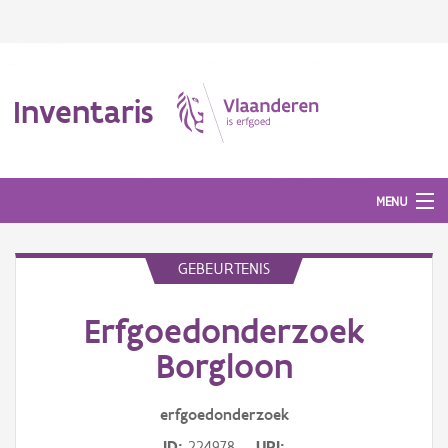
Inventaris
MENU
GEBEURTENIS
Erfgoedobject
Erfgoedonderzoek
Aanduidingsobject
Borgloon
Waarneming
erfgoedonderzoek
Thema
ID
224978
URI