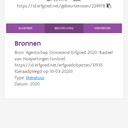
Gebeurtenis
https://id.erfgoed.net/gebeurtenissen/224978
Persoon of collectief
Downloads
ALGEMEEN
BESCHRIJVING
KENMERKEN
Hergebruik
Bronnen
Bron: Agentschap Onroerend Erfgoed 2020: Kasteel
Aanmelden
van Hoepertingen [online]
https://id.erfgoed.net/erfgoedobjecten/31935
(Geraadpleegd op 10-03-2020)
Type:
literatuur
Datum:
2020