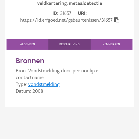
veldkartering, metaaldetectie
Gebeurtenis
ID
31657
URI
Persoon of collectief
https://id.erfgoed.net/gebeurtenissen/31657
Downloads
Hergebruik
ALGEMEEN
BESCHRIJVING
KENMERKEN
Aanmelden
Bronnen
Bron: Vondstmelding door persoonlijke
contactname
Type:
vondstmelding
Datum:
2008