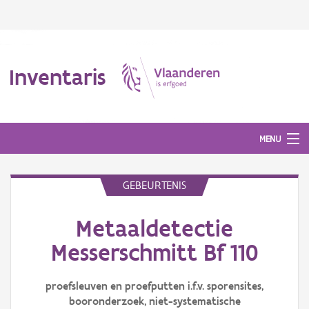
Inventaris
MENU
GEBEURTENIS
Erfgoedobject
Metaaldetectie
Aanduidingsobject
Messerschmitt Bf 110
Waarneming
proefsleuven en proefputten i.f.v. sporensites,
Thema
booronderzoek, niet-systematische