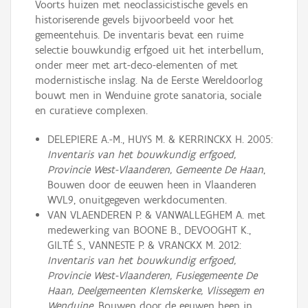
Voorts huizen met neoclassicistische gevels en
historiserende gevels bijvoorbeeld voor het
gemeentehuis. De inventaris bevat een ruime
selectie bouwkundig erfgoed uit het interbellum,
onder meer met art-deco-elementen of met
modernistische inslag. Na de Eerste Wereldoorlog
bouwt men in Wenduine grote sanatoria, sociale
en curatieve complexen.
DELEPIERE A.-M., HUYS M. & KERRINCKX H. 2005:
Inventaris van het bouwkundig erfgoed,
Provincie West-Vlaanderen, Gemeente De Haan
,
Bouwen door de eeuwen heen in Vlaanderen
WVL9, onuitgegeven werkdocumenten.
VAN VLAENDEREN P. & VANWALLEGHEM A. met
medewerking van BOONE B., DEVOOGHT K.,
GILTÉ S., VANNESTE P. & VRANCKX M. 2012:
Inventaris van het bouwkundig erfgoed,
Provincie West-Vlaanderen, Fusiegemeente De
Haan, Deelgemeenten Klemskerke, Vlissegem en
Wenduine
, Bouwen door de eeuwen heen in