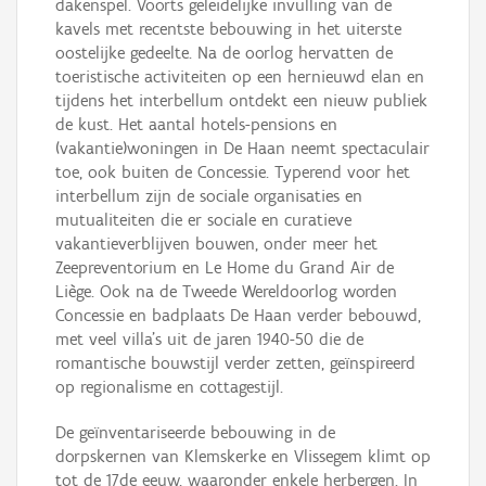
dakenspel. Voorts geleidelijke invulling van de
kavels met recentste bebouwing in het uiterste
oostelijke gedeelte. Na de oorlog hervatten de
toeristische activiteiten op een hernieuwd elan en
tijdens het interbellum ontdekt een nieuw publiek
de kust. Het aantal hotels-pensions en
(vakantie)woningen in De Haan neemt spectaculair
toe, ook buiten de Concessie. Typerend voor het
interbellum zijn de sociale organisaties en
mutualiteiten die er sociale en curatieve
vakantieverblijven bouwen, onder meer het
Zeepreventorium en Le Home du Grand Air de
Liège. Ook na de Tweede Wereldoorlog worden
Concessie en badplaats De Haan verder bebouwd,
met veel villa’s uit de jaren 1940-50 die de
romantische bouwstijl verder zetten, geïnspireerd
op regionalisme en cottagestijl.
De geïnventariseerde bebouwing in de
dorpskernen van Klemskerke en Vlissegem klimt op
tot de 17de eeuw, waaronder enkele herbergen. In