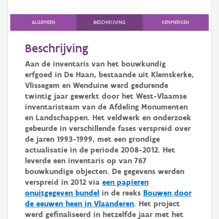
Persoon of collectief
ALGEMEEN
BESCHRIJVING
KENMERKEN
Downloads
Beschrijving
Hergebruik
Aan de inventaris van het bouwkundig
Aanmelden
erfgoed in De Haan, bestaande uit Klemskerke,
Vlissegem en Wenduine werd gedurende
twintig jaar gewerkt door het West-Vlaamse
inventaristeam van de Afdeling Monumenten
en Landschappen. Het veldwerk en onderzoek
gebeurde in verschillende fases verspreid over
de jaren 1993-1999, met een grondige
actualisatie in de periode 2008-2012. Het
leverde een inventaris op van 767
bouwkundige objecten. De gegevens werden
verspreid in 2012 via
een papieren
onuitgegeven bundel
in de reeks
Bouwen door
de eeuwen heen in Vlaanderen
. Het project
werd gefinaliseerd in hetzelfde jaar met het