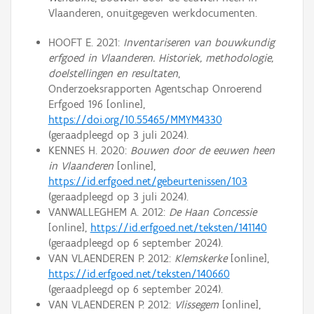
Vlaanderen, onuitgegeven werkdocumenten.
HOOFT E. 2021:
Inventariseren van bouwkundig
erfgoed in Vlaanderen. Historiek, methodologie,
doelstellingen en resultaten
,
Onderzoeksrapporten Agentschap Onroerend
Erfgoed 196 [online],
https://doi.org/10.55465/MMYM4330
(geraadpleegd op 3 juli 2024).
KENNES H. 2020:
Bouwen door de eeuwen heen
in Vlaanderen
[online],
https://id.erfgoed.net/gebeurtenissen/103
(geraadpleegd op 3 juli 2024).
VANWALLEGHEM A. 2012:
De Haan Concessie
[online],
https://id.erfgoed.net/teksten/141140
(geraadpleegd op 6 september 2024).
VAN VLAENDEREN P. 2012:
Klemskerke
[online],
https://id.erfgoed.net/teksten/140660
(geraadpleegd op 6 september 2024).
VAN VLAENDEREN P. 2012:
Vlissegem
[online],