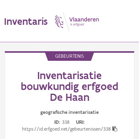
Inventaris
MENU
GEBEURTENIS
Inventarisatie
Erfgoedobject
bouwkundig erfgoed
Aanduidingsobject
De Haan
Waarneming
geografische inventarisatie
Thema
ID
338
URI
https://id.erfgoed.net/gebeurtenissen/338
Gebeurtenis