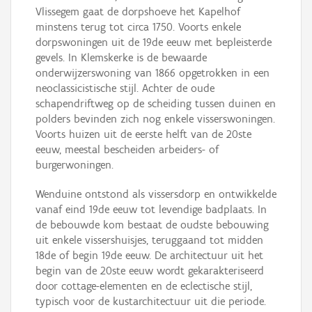
Vlissegem gaat de dorpshoeve het Kapelhof
minstens terug tot circa 1750. Voorts enkele
dorpswoningen uit de 19de eeuw met bepleisterde
gevels. In Klemskerke is de bewaarde
onderwijzerswoning van 1866 opgetrokken in een
neoclassicistische stijl. Achter de oude
schapendriftweg op de scheiding tussen duinen en
polders bevinden zich nog enkele visserswoningen.
Voorts huizen uit de eerste helft van de 20ste
eeuw, meestal bescheiden arbeiders- of
burgerwoningen.
Wenduine ontstond als vissersdorp en ontwikkelde
vanaf eind 19de eeuw tot levendige badplaats. In
de bebouwde kom bestaat de oudste bebouwing
uit enkele vissershuisjes, teruggaand tot midden
18de of begin 19de eeuw. De architectuur uit het
begin van de 20ste eeuw wordt gekarakteriseerd
door cottage-elementen en de eclectische stijl,
typisch voor de kustarchitectuur uit die periode.