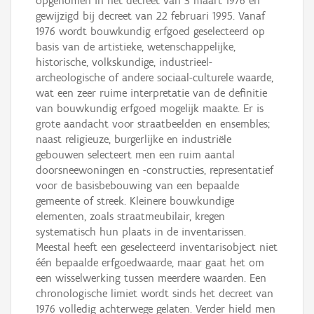
opgenomen in het decreet van 3 maart 1976 en
gewijzigd bij decreet van 22 februari 1995. Vanaf
1976 wordt bouwkundig erfgoed geselecteerd op
basis van de artistieke, wetenschappelijke,
historische, volkskundige, industrieel-
archeologische of andere sociaal-culturele waarde,
wat een zeer ruime interpretatie van de definitie
van bouwkundig erfgoed mogelijk maakte. Er is
grote aandacht voor straatbeelden en ensembles;
naast religieuze, burgerlijke en industriële
gebouwen selecteert men een ruim aantal
doorsneewoningen en -constructies, representatief
voor de basisbebouwing van een bepaalde
gemeente of streek. Kleinere bouwkundige
elementen, zoals straatmeubilair, kregen
systematisch hun plaats in de inventarissen.
Meestal heeft een geselecteerd inventarisobject niet
één bepaalde erfgoedwaarde, maar gaat het om
een wisselwerking tussen meerdere waarden. Een
chronologische limiet wordt sinds het decreet van
1976 volledig achterwege gelaten. Verder hield men