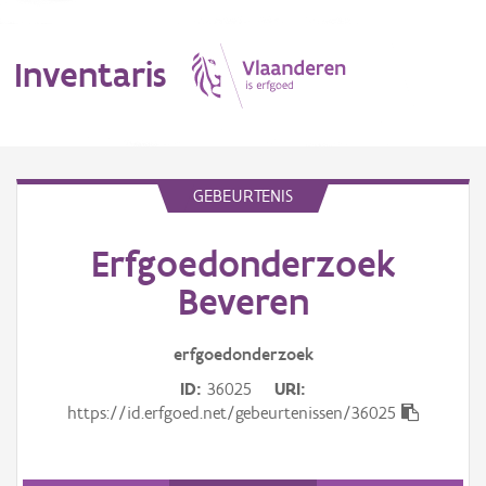
Inventaris
MENU
GEBEURTENIS
Erfgoedonderzoek
Erfgoedobject
Beveren
Aanduidingsobject
erfgoedonderzoek
Waarneming
ID
36025
URI
Thema
https://id.erfgoed.net/gebeurtenissen/36025
Gebeurtenis