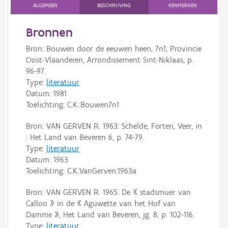
Persoon of collectief
ALGEMEEN
BESCHRIJVING
KENMERKEN
Downloads
Bronnen
Bron: Bouwen door de eeuwen heen, 7n1, Provincie
Hergebruik
Oost-Vlaanderen, Arrondissement Sint-Niklaas, p.
96-97.
Aanmelden
Type:
literatuur
Datum:
1981
Toelichting: C.K.:Bouwen7n1
Bron: VAN GERVEN R. 1963: Schelde, Forten, Veer, in
: Het Land van Beveren 6, p. 74-79.
Type:
literatuur
Datum:
1963
Toelichting: C.K.:VanGerven:1963a
Bron: VAN GERVEN R. 1965: De « stadsmuer van
Calloo » in de « Aguwette van het Hof van
Damme », Het Land van Beveren, jg. 8, p. 102-116.
Type:
literatuur