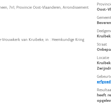
Provinci
en, 7n1, Provincie Oost-Vlaanderen, Arrondissement
Oost-V
Gemeen
Beveren
Deelgem
Kruibek
eve-Vrouwkerk van Kruibeke, in : Heemkundige Kring
Straat
Onbepa
Locatie
Kruibek
Zwijndr
Gebeurt
erfgoe
Resultaa
heeft r
opgelev