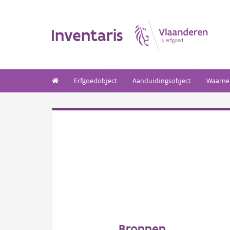
Inventaris
Erfgoedobject
Aanduidingsobject
Waarne
Bronnen