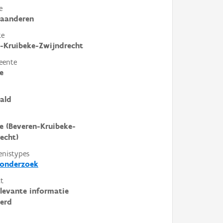
e
laanderen
te
-Kruibeke-Zwijndrecht
eente
e
ald
e (Beveren-Kruibeke-
echt)
enistypes
donderzoek
t
elevante informatie
erd