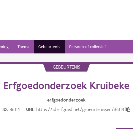
ming
Thema
Gebeurtenis
Persoon of collectief
GEBEURTENIS
Erfgoedonderzoek Kruibeke
erfgoedonderzoek
ID
36114
URI
https://id.erfgoed.net/gebeurtenissen/36114