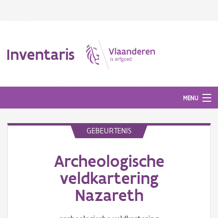
Inventaris
MENU
GEBEURTENIS
Erfgoedobject
Archeologische
Aanduidingsobject
veldkartering
Waarneming
Nazareth
Thema