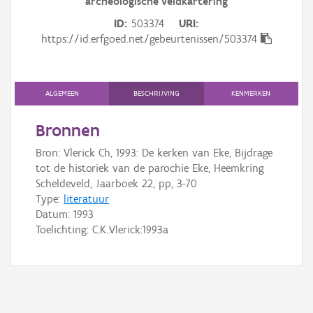
archeologische veldkartering
Gebeurtenis
ID
503374
URI
Persoon of collectief
https://id.erfgoed.net/gebeurtenissen/503374
Downloads
ALGEMEEN
BESCHRIJVING
KENMERKEN
Hergebruik
Bronnen
Aanmelden
Bron: Vlerick Ch, 1993: De kerken van Eke, Bijdrage
tot de historiek van de parochie Eke, Heemkring
Scheldeveld, Jaarboek 22, pp, 3-70
Type:
literatuur
Datum:
1993
Toelichting: C.K.:Vlerick:1993a