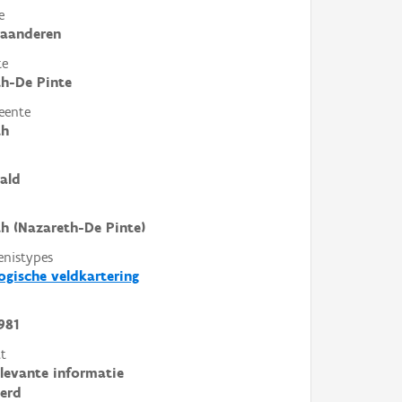
e
laanderen
te
h-De Pinte
eente
th
ald
h (Nazareth-De Pinte)
enistypes
ogische veldkartering
981
t
elevante informatie
erd