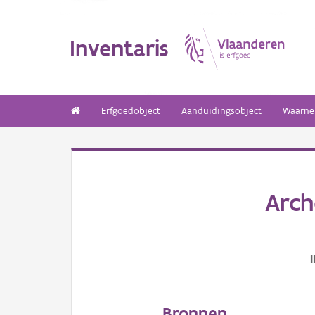
Inventaris
Erfgoedobject
Aanduidingsobject
Waarne
Arch
Bronnen