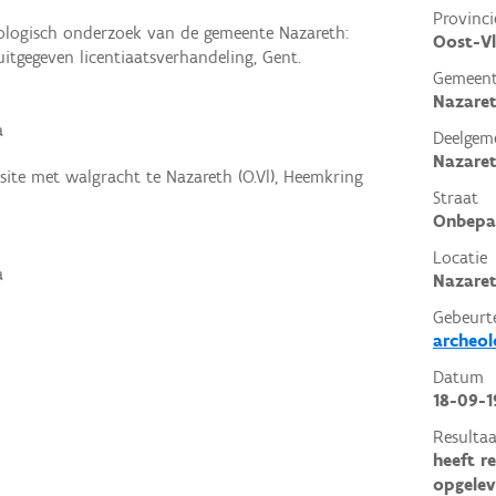
Provinci
heologisch onderzoek van de gemeente Nazareth:
Oost-V
uitgegeven licentiaatsverhandeling, Gent.
Gemeen
Nazaret
a
Deelgem
Nazare
site met walgracht te Nazareth (O.Vl), Heemkring
Straat
Onbepa
Locatie
a
Nazaret
Gebeurt
archeol
Datum
18-09-1
Resultaa
heeft r
opgelev