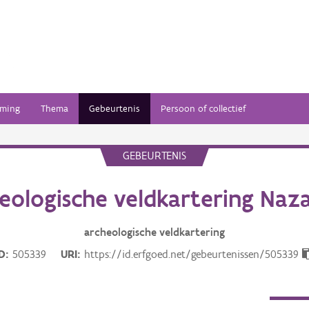
ming
Thema
Gebeurtenis
Persoon of collectief
GEBEURTENIS
eologische veldkartering Naz
archeologische veldkartering
ID
505339
URI
https://id.erfgoed.net/gebeurtenissen/505339