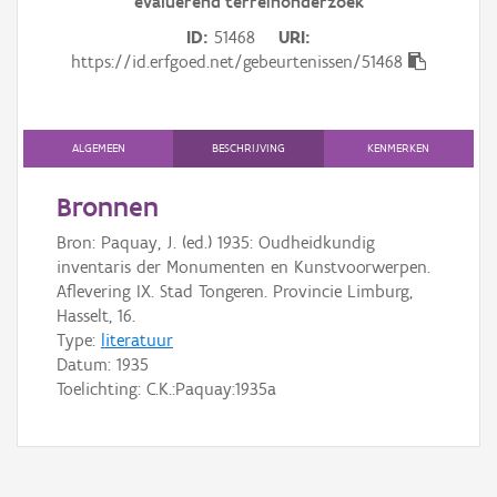
evaluerend terreinonderzoek
Gebeurtenis
ID
51468
URI
Persoon of collectief
https://id.erfgoed.net/gebeurtenissen/51468
Downloads
ALGEMEEN
BESCHRIJVING
KENMERKEN
Hergebruik
Bronnen
Aanmelden
Bron: Paquay, J. (ed.) 1935: Oudheidkundig
inventaris der Monumenten en Kunstvoorwerpen.
Aflevering IX. Stad Tongeren. Provincie Limburg,
Hasselt, 16.
Type:
literatuur
Datum:
1935
Toelichting: C.K.:Paquay:1935a