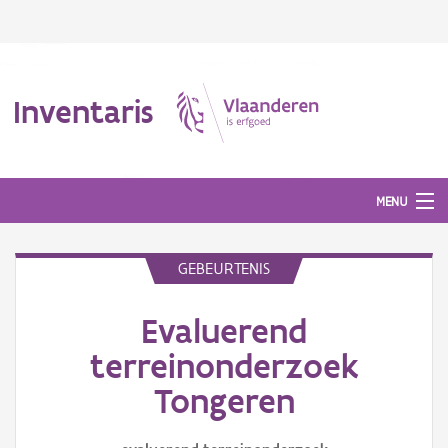
Inventaris
MENU
GEBEURTENIS
Erfgoedobject
Evaluerend
Aanduidingsobject
terreinonderzoek
Waarneming
Tongeren
Thema