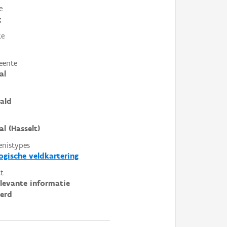
e
g
te
eente
al
ald
al (Hasselt)
enistypes
ogische veldkartering
t
elevante informatie
erd