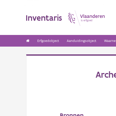
Inventaris
Erfgoedobject
Aanduidingsobject
Waarne
Arch
Bronnen