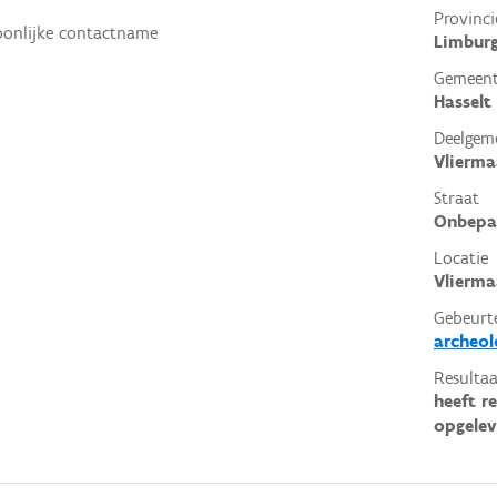
Provinci
oonlijke contactname
Limbur
Gemeen
Hasselt
Deelgem
Vlierma
Straat
Onbepa
Locatie
Vlierma
Gebeurt
archeol
Resultaa
heeft r
opgelev