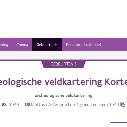
ming
Thema
Gebeurtenis
Persoon of collectief
GEBEURTENIS
eologische veldkartering Kort
archeologische veldkartering
ID
51740
URI
https://id.erfgoed.net/gebeurtenissen/51740