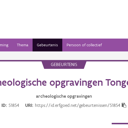
ming
Thema
Gebeurtenis
Persoon of collectief
GEBEURTENIS
heologische opgravingen Tong
archeologische opgravingen
ID
51854
URI
https://id.erfgoed.net/gebeurtenissen/51854