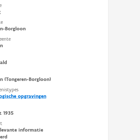
e
g
te
en-Borgloon
eente
en
ald
n (Tongeren-Borgloon)
enistypes
ogische opgravingen
t
1935
t
elevante informatie
erd