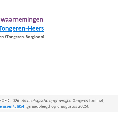
e waarnemingen
Tongeren-Heers
en (Tongeren-Borgloon)
GOED 2026:
Archeologische opgravingen Tongeren
[online],
tenissen/51854
(geraadpleegd op
6 augustus 2026
).