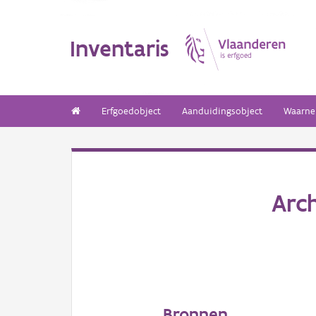
Inventaris
Erfgoedobject
Aanduidingsobject
Waarne
Arc
Bronnen