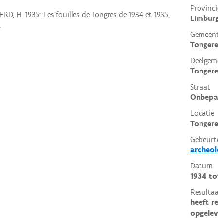
Provinci
D, H. 1935: Les fouilles de Tongres de 1934 et 1935,
Limbur
.
Gemeen
Tonger
Deelgem
Tonger
Straat
Onbepa
Locatie
Tongere
Gebeurt
archeol
Datum
1934
to
Resultaa
heeft r
opgelev