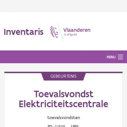
Inventaris
MENU
GEBEURTENIS
Erfgoedobject
Toevalsvondst
Aanduidingsobject
Elektriciteitscentrale
Waarneming
toevalsvondsten
Thema
ID
51898
URI