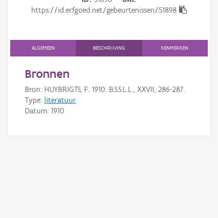
Gebeurtenis
https://id.erfgoed.net/gebeurtenissen/51898
Persoon of collectief
Downloads
ALGEMEEN
BESCHRIJVING
KENMERKEN
Hergebruik
Bronnen
Bron: HUYBRIGTS, F. 1910: B.S.S.L.L., XXVII, 286-287.
Aanmelden
Type:
literatuur
Datum:
1910