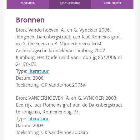
Persoon of collectief
ALGEMEEN
BESCHRIJVING
KENMERKEN
Downloads
Bronnen
Bron: Vanderhoeven, A., en G. Vynckier 2006:
Hergebruik
Tongeren, Darenbergstraat: een laat-Romeins graf,
in: G. Creemers en A. Vanderhoeven (eds)
Aanmelden
Archeologische kroniek van Limburg 2002
(Limburg. Het Oude Land van Loon jg 85/2006 nr
2), 170-173.
Type:
literatuur
Datum:
2006
Toelichting: C.K.:Vanderhoe:2006al
Bron: VANDERHOEVEN, A. en G. VYNCKIER 2003:
Een rijk laat-Romeins graf aan de Darenbergstraat
te Tongeren, Romeinendag, 77.
Type:
literatuur
Datum:
2003
Toelichting: C.K.:Vanderhoe:2003ab