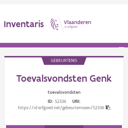
Inventaris
MENU
GEBEURTENIS
Erfgoedobject
Toevalsvondsten Genk
Aanduidingsobject
toevalsvondsten
Waarneming
ID
52336
URI
https://id.erfgoed.net/gebeurtenissen/52336
Thema
Gebeurtenis