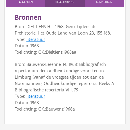
ALGEMEEN
BESCHRIJVING
KENMERKEN
Persoon of collectief
Bronnen
Downloads
Bron: DIELTIENS H.J. 1968: Genk tijdens de
Prehistorie, Het Oude Land van Loon 23, 155-168.
Hergebruik
Type:
literatuur
Aanmelden
Datum:
1968
Toelichting: C.K.:Dieltiens:1968aa
Bron: Bauwens-Lesenne, M. 1968: Bibliografisch
repertorium der oudheidkundige vondsten in
Limburg (vanaf de vroegste tijden tot aan de
Noormannen), Oudheidkundige repertoria. Reeks A.
Bibliografische repertoria VIII, 79
Type:
literatuur
Datum:
1968
Toelichting: C.K.:Bauwens:1968a