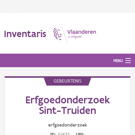
Inventaris
MENU
GEBEURTENIS
Erfgoedobject
Erfgoedonderzoek
Aanduidingsobject
Sint-Truiden
Waarneming
erfgoedonderzoek
Thema
ID
52672
URI