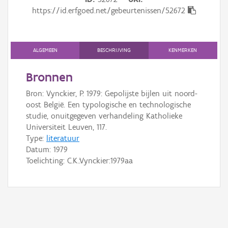
Gebeurtenis
https://id.erfgoed.net/gebeurtenissen/52672
Persoon of collectief
Downloads
ALGEMEEN
BESCHRIJVING
KENMERKEN
Hergebruik
Bronnen
Bron: Vynckier, P. 1979: Gepolijste bijlen uit noord-
Aanmelden
oost België. Een typologische en technologische
studie, onuitgegeven verhandeling Katholieke
Universiteit Leuven, 117.
Type:
literatuur
Datum:
1979
Toelichting: C.K.:Vynckier:1979aa