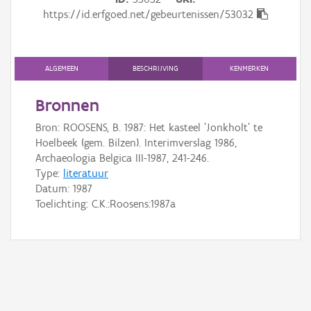
Gebeurtenis
https://id.erfgoed.net/gebeurtenissen/53032
Persoon of collectief
Downloads
ALGEMEEN
BESCHRIJVING
KENMERKEN
Hergebruik
Bronnen
Bron: ROOSENS, B. 1987: Het kasteel 'Jonkholt' te
Aanmelden
Hoelbeek (gem. Bilzen). Interimverslag 1986,
Archaeologia Belgica III-1987, 241-246.
Type:
literatuur
Datum:
1987
Toelichting: C.K.:Roosens:1987a