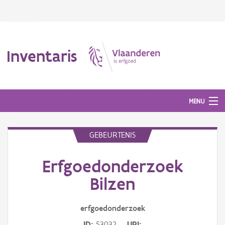
Inventaris
MENU
GEBEURTENIS
Erfgoedobject
Erfgoedonderzoek
Aanduidingsobject
Bilzen
Waarneming
erfgoedonderzoek
Thema
ID
53032
URI