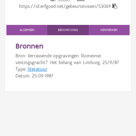
Gebeurtenis
https://id.erfgoed.net/gebeurtenissen/53069
Persoon of collectief
Downloads
ALGEMEEN
BESCHRIJVING
KENMERKEN
Hergebruik
Bronnen
Bron: Verrassende opgravingen: Romeinse
Aanmelden
vestingsgracht?: Het belang van Limburg: 25/9/87
Type:
literatuur
Datum:
25-09-1987