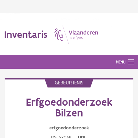
Inventaris
MENU
GEBEURTENIS
Erfgoedobject
Erfgoedonderzoek
Aanduidingsobject
Bilzen
Waarneming
erfgoedonderzoek
Thema
ID
53069
URI