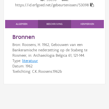
Gebeurtenis
https://id.erfgoed.net/gebeurtenissen/53098
Persoon of collectief
Downloads
ALGEMEEN
BESCHRIJVING
KENMERKEN
Hergebruik
Bronnen
Bron: Roosens, H. 1962, Gebouwen van een
Aanmelden
Bankeramische nederzetting op de Staberg te
Rosmeer, in: Archaeologia Belgica 61, 121-144.
Type:
literatuur
Datum:
1962
Toelichting: C.K.:Roosens:1962b