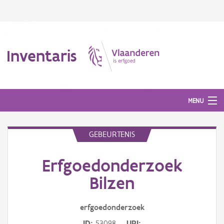
Inventaris
MENU
GEBEURTENIS
Erfgoedobject
Erfgoedonderzoek
Aanduidingsobject
Bilzen
Waarneming
erfgoedonderzoek
Thema
ID
53098
URI