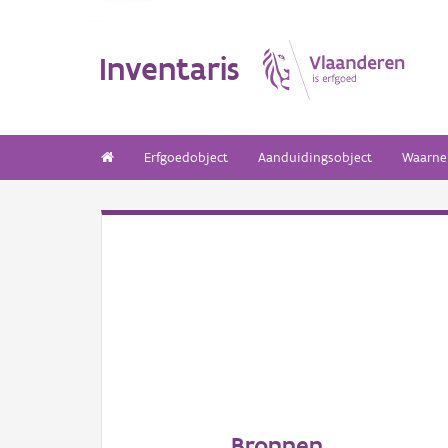
Inventaris
Erfgoedobject
Aanduidingsobject
Waarne
Bronnen