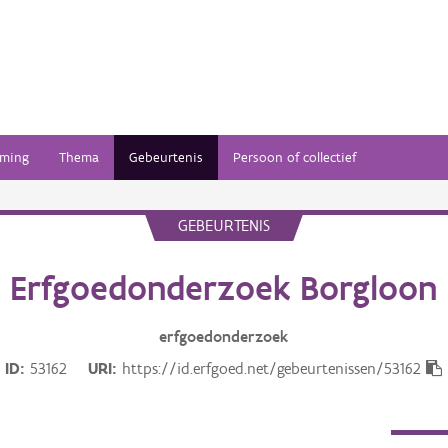
ming
Thema
Gebeurtenis
Persoon of collectief
GEBEURTENIS
Erfgoedonderzoek Borgloon
erfgoedonderzoek
ID
53162
URI
https://id.erfgoed.net/gebeurtenissen/53162