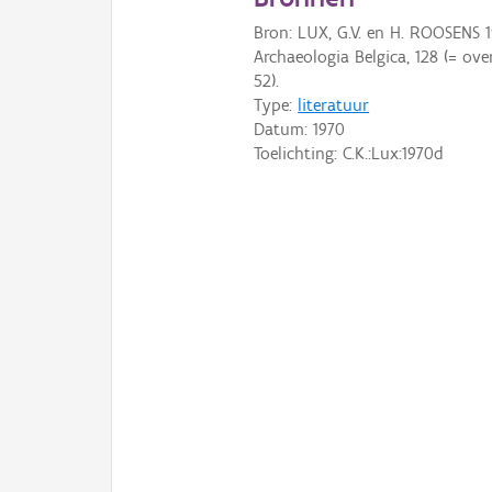
Bron: LUX, G.V. en H. ROOSENS 1
Archaeologia Belgica, 128 (= ov
52).
Type:
literatuur
Datum:
1970
Toelichting: C.K.:Lux:1970d