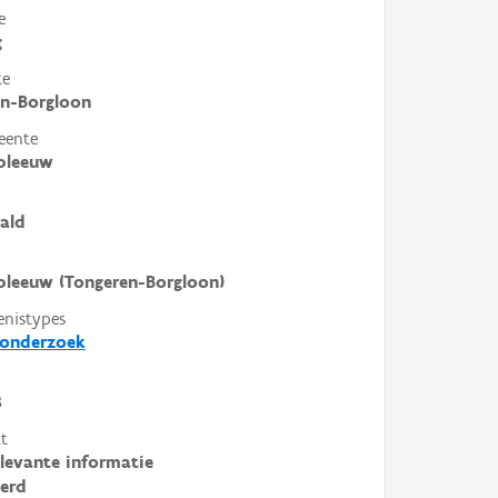
e
g
te
en-Borgloon
eente
pleeuw
ald
leeuw (Tongeren-Borgloon)
enistypes
donderzoek
8
t
elevante informatie
erd