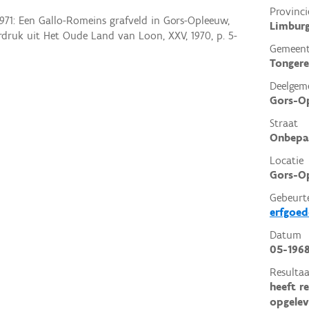
Provinci
971: Een Gallo-Romeins grafveld in Gors-Opleeuw,
Limbur
erdruk uit Het Oude Land van Loon, XXV, 1970, p. 5-
Gemeen
Tonger
Deelgem
Gors-O
Straat
Onbepa
Locatie
Gors-Op
Gebeurt
erfgoe
Datum
05-196
Resultaa
heeft r
opgelev