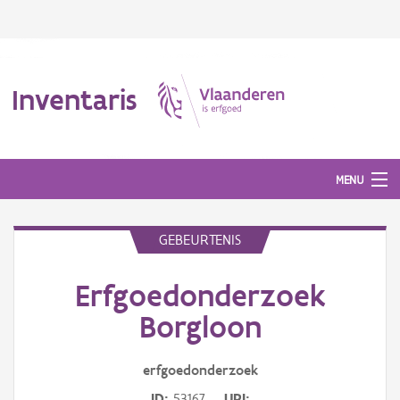
Inventaris
MENU
GEBEURTENIS
Erfgoedobject
Erfgoedonderzoek
Aanduidingsobject
Borgloon
Waarneming
erfgoedonderzoek
Thema
ID
53167
URI