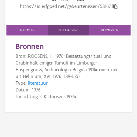
Gebeurtenis
https://id.erfgoed.net/gebeurtenissen/53167
Persoon of collectief
Downloads
ALGEMEEN
BESCHRIJVING
KENMERKEN
Hergebruik
Bronnen
Bron: ROOSENS, H. 1976: Bestattungsritual und
Aanmelden
Grabinhalt einiger Tumuli im Limburger
Haspengouw, Archaeologia Belgica 191(= overdruk
uit Helinium, XVI, 1976, 139-155).
Type:
literatuur
Datum:
1976
Toelichting: C.K.:Roosens:1976d