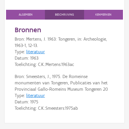
Persoon of collectief
ALGEMEEN
BESCHRIJVING
KENMERKEN
Downloads
Bronnen
Hergebruik
Bron: Mertens, J. 1963: Tongeren, in: Archeologie,
1963-1, 12-13.
Aanmelden
Type:
literatuur
Datum:
1963
Toelichting: C.K.:Mertens:1963ac
Bron: Smeesters, J., 1975. De Romeinse
monumenten van Tongeren, Publicaties van het
Provinciaal Gallo-Romeins Museum Tongeren 20
Type:
literatuur
Datum:
1975
Toelichting: C.K.:Smeesters:1975ab