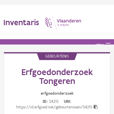
Inventaris
MENU
GEBEURTENIS
Erfgoedobject
Erfgoedonderzoek
Tongeren
Aanduidingsobject
Waarneming
erfgoedonderzoek
Thema
ID
54215
URI
https://id.erfgoed.net/gebeurtenissen/54215
Gebeurtenis