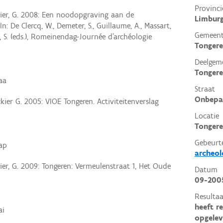
Provinci
ier, G. 2008: Een noodopgraving aan de
Limbur
n: De Clercq, W., Demeter, S., Guillaume, A., Massart,
Gemeen
n, S. (eds.), Romeinendag-Journée d'archéologie
Tonger
Deelgem
Tonger
aa
Straat
Onbepa
kier G. 2005: VIOE Tongeren. Activiteitenverslag
Locatie
Tongere
Gebeurt
6ap
archeol
er, G. 2009: Tongeren: Vermeulenstraat 1, Het Oude
Datum
09-200
Resultaa
heeft r
ai
opgelev