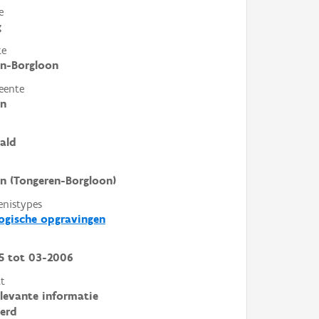
e
g
te
en-Borgloon
eente
en
ald
n (Tongeren-Borgloon)
enistypes
ogische opgravingen
5
tot
03-2006
t
elevante informatie
erd