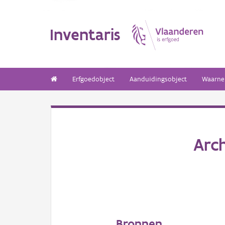
Inventaris
Erfgoedobject
Aanduidingsobject
Waarne
Arc
Bronnen