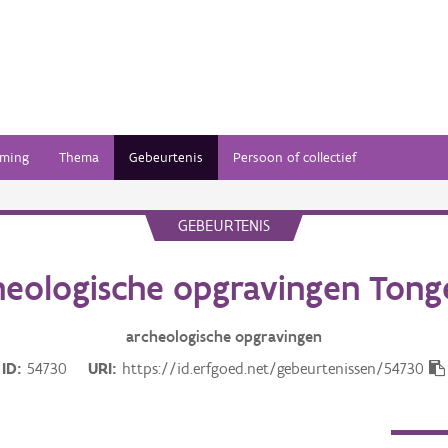
ming
Thema
Gebeurtenis
Persoon of collectief
GEBEURTENIS
heologische opgravingen Tong
archeologische opgravingen
ID
54730
URI
https://id.erfgoed.net/gebeurtenissen/54730