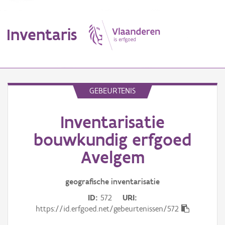
Inventaris
MENU
GEBEURTENIS
Inventarisatie
Erfgoedobject
bouwkundig erfgoed
Aanduidingsobject
Avelgem
Waarneming
geografische inventarisatie
Thema
ID
572
URI
https://id.erfgoed.net/gebeurtenissen/572
Gebeurtenis