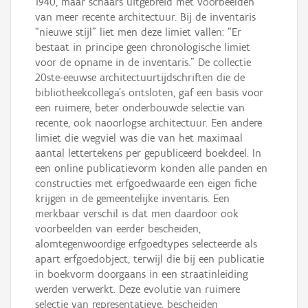
1940, maar schaars uitgebreid met voorbeelden
van meer recente architectuur. Bij de inventaris
“nieuwe stijl” liet men deze limiet vallen: “Er
bestaat in principe geen chronologische limiet
voor de opname in de inventaris.” De collectie
20ste-eeuwse architectuurtijdschriften die de
bibliotheekcollega’s ontsloten, gaf een basis voor
een ruimere, beter onderbouwde selectie van
recente, ook naoorlogse architectuur. Een andere
limiet die wegviel was die van het maximaal
aantal lettertekens per gepubliceerd boekdeel. In
een online publicatievorm konden alle panden en
constructies met erfgoedwaarde een eigen fiche
krijgen in de gemeentelijke inventaris. Een
merkbaar verschil is dat men daardoor ook
voorbeelden van eerder bescheiden,
alomtegenwoordige erfgoedtypes selecteerde als
apart erfgoedobject, terwijl die bij een publicatie
in boekvorm doorgaans in een straatinleiding
werden verwerkt. Deze evolutie van ruimere
selectie van representatieve, bescheiden