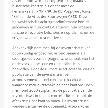
Als hulpbron werd daarbij gebruik gemaakt van
historische kaarten als onder meer de
Ferrariskaart (1770-1778), de P.C. Poppkaart (circa
1850) en de Atlas der Buurtwegen (1843). Deze
bouwhistorische achtergrondinformatie kon de
gebouwen in hun context situeren, hun vroegere
functie en evolutie belichten, en op die manier de
erfgoedwaarde extra motiveren.
Aanvankelijk nam men bij de inventarisatie van
bouwkundig erfgoed het arrondissement als
studiegebied voor de geografische aanpak van het
onderzoek, de selectie en de publicatie in
boekdelen. Door de ruimere selectiecriteria was de
publicatie van de inventarissen per
arrondissement al snel niet meer haalbaar,
waardoor men overschakelde naar kantons. Toen
men rond 2000 stopte met de publicatie van de
inventarissen in de boekenreeks, liet men ook de
afbakening per kanton varen. De inventarissen
werden per gemeente opgemaakt, afgewerkt en