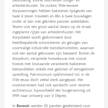
bebouwing, vooral bescheiden burger- en
arbeidershuizen. De oudste, 19de-eeuwse
dorpswoningen hebben bakstenen lijstgevels van
twee à zeven traveeën en één à twee bouwlagen
onder al dan niet geknikte pannen zadeldaken.
Tevens ook een groot aantal dwars op de straat
ingeplante rijtjes van arbeidershuizen. Het
dorpsbeeld wordt gedomineerd door
beeldbepalende schoorstenen als getuigen van
voormalige industriële textielactiviteiten, waarvan
ook een aantal gebouwen zijn bewaard. Buiten de
dorpskom, verspreide hoevebouw met vooral
hoeves met losstaande verankerde bakstenen
bestanddelen, enkele met gesloten of semigesloten
opstelling. Patrimonium opklimmend tot in de
17de eeuw, doch veelal sterk aangepast. Het
inventaristeam had ook aandacht voor recente
architectuur, bijvoorbeeld een burgerwoning uit
1999 naar ontwerp van V. Deprez.
In
Bossuit
werden 30 panden geselecteerd voor