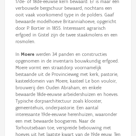
17de- of 18de-eeuwse kern bewaard. Er is maar één
verbouwde bergschuur bewaard, nochtans een
ooit vaak voorkomend type in de polders. Gaaf
bewaarde modelhoeve Britanniahoeve, opgericht
door P. Bortier in 1855. Interessant agrarisch
erfgoed in Gistel zijn de twee staakmolens en een
rosmolen.
In
Moere
werden 34 panden en constructies
opgenomen in de inventaris bouwkundig erfgoed.
Moere vormt een straatdorp voornamelijk
bestaande uit de Provincieweg met kerk, pastorie,
kasteeldomein van Moere, kasteel Le bon vouloir,
brouwerij den Ouden Abraham, en enkele
bewaarde 18de-eeuwse arbeidershuizen en hoeves.
Typische dorpsarchitectuur zoals klooster,
gemeentehuis, onderpastorie. Een aantal
interessante 19de-eeuwse herenhuizen, waaronder
een met bewaarde boogserres. Naar de
Torhoutsebaan toe, verspreide bebouwing met
hoeves uit het laatste kwart van de 19de eeuw. Ten