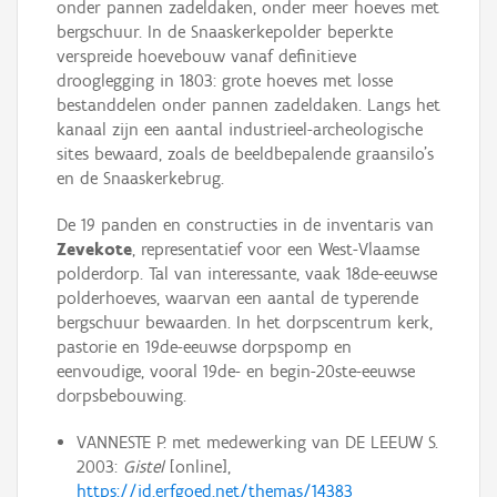
onder pannen zadeldaken, onder meer hoeves met
bergschuur. In de Snaaskerkepolder beperkte
verspreide hoevebouw vanaf definitieve
drooglegging in 1803: grote hoeves met losse
bestanddelen onder pannen zadeldaken. Langs het
kanaal zijn een aantal industrieel-archeologische
sites bewaard, zoals de beeldbepalende graansilo’s
en de Snaaskerkebrug.
De 19 panden en constructies in de inventaris van
Zevekote
, representatief voor een West-Vlaamse
polderdorp. Tal van interessante, vaak 18de-eeuwse
polderhoeves, waarvan een aantal de typerende
bergschuur bewaarden. In het dorpscentrum kerk,
pastorie en 19de-eeuwse dorpspomp en
eenvoudige, vooral 19de- en begin-20ste-eeuwse
dorpsbebouwing.
VANNESTE P. met medewerking van DE LEEUW S.
2003:
Gistel
[online],
https://id.erfgoed.net/themas/14383