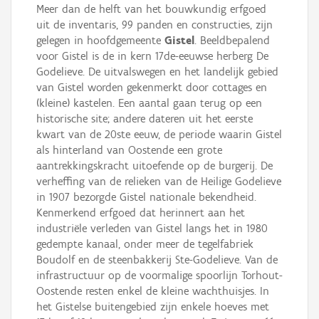
Meer dan de helft van het bouwkundig erfgoed
uit de inventaris, 99 panden en constructies, zijn
gelegen in hoofdgemeente
Gistel
. Beeldbepalend
voor Gistel is de in kern 17de-eeuwse herberg De
Godelieve. De uitvalswegen en het landelijk gebied
van Gistel worden gekenmerkt door cottages en
(kleine) kastelen. Een aantal gaan terug op een
historische site; andere dateren uit het eerste
kwart van de 20ste eeuw, de periode waarin Gistel
als hinterland van Oostende een grote
aantrekkingskracht uitoefende op de burgerij. De
verheffing van de relieken van de Heilige Godelieve
in 1907 bezorgde Gistel nationale bekendheid.
Kenmerkend erfgoed dat herinnert aan het
industriële verleden van Gistel langs het in 1980
gedempte kanaal, onder meer de tegelfabriek
Boudolf en de steenbakkerij Ste-Godelieve. Van de
infrastructuur op de voormalige spoorlijn Torhout-
Oostende resten enkel de kleine wachthuisjes. In
het Gistelse buitengebied zijn enkele hoeves met