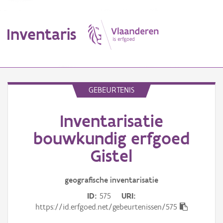
Inventaris
MENU
GEBEURTENIS
Inventarisatie
Erfgoedobject
bouwkundig erfgoed
Aanduidingsobject
Gistel
Waarneming
geografische inventarisatie
Thema
ID
575
URI
https://id.erfgoed.net/gebeurtenissen/575
Gebeurtenis