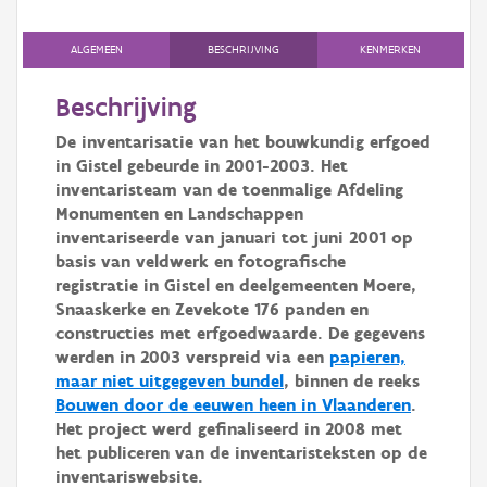
Persoon of collectief
ALGEMEEN
BESCHRIJVING
KENMERKEN
Downloads
Beschrijving
Hergebruik
De inventarisatie van het bouwkundig erfgoed
Aanmelden
in Gistel gebeurde in 2001-2003. Het
inventaristeam van de toenmalige Afdeling
Monumenten en Landschappen
inventariseerde van januari tot juni 2001 op
basis van veldwerk en fotografische
registratie in Gistel en deelgemeenten Moere,
Snaaskerke en Zevekote 176 panden en
constructies met erfgoedwaarde. De gegevens
werden in 2003 verspreid via een
papieren,
maar niet uitgegeven bundel
, binnen de reeks
Bouwen door de eeuwen heen in Vlaanderen
.
Het project werd gefinaliseerd in 2008 met
het publiceren van de inventaristeksten op de
inventariswebsite.