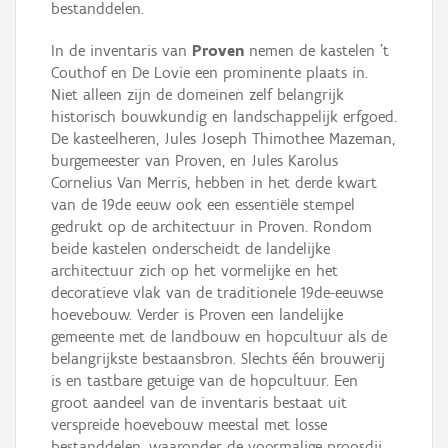
bestanddelen.
In de inventaris van
Proven
nemen de kastelen ’t
Couthof en De Lovie een prominente plaats in.
Niet alleen zijn de domeinen zelf belangrijk
historisch bouwkundig en landschappelijk erfgoed.
De kasteelheren, Jules Joseph Thimothee Mazeman,
burgemeester van Proven, en Jules Karolus
Cornelius Van Merris, hebben in het derde kwart
van de 19de eeuw ook een essentiële stempel
gedrukt op de architectuur in Proven. Rondom
beide kastelen onderscheidt de landelijke
architectuur zich op het vormelijke en het
decoratieve vlak van de traditionele 19de-eeuwse
hoevebouw. Verder is Proven een landelijke
gemeente met de landbouw en hopcultuur als de
belangrijkste bestaansbron. Slechts één brouwerij
is en tastbare getuige van de hopcultuur. Een
groot aandeel van de inventaris bestaat uit
verspreide hoevebouw meestal met losse
bestanddelen, waaronder de voormalige proosdij