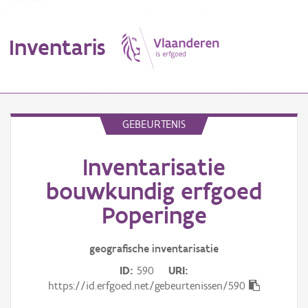
Inventaris
MENU
GEBEURTENIS
Inventarisatie
Erfgoedobject
bouwkundig erfgoed
Aanduidingsobject
Poperinge
Waarneming
geografische inventarisatie
Thema
ID
590
URI
https://id.erfgoed.net/gebeurtenissen/590
Gebeurtenis