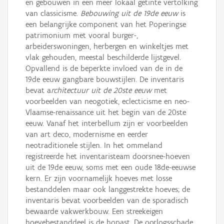
en gebouwen in een meer lokaal getinte vertolking
van classicisme.
Bebouwing uit de 19de eeuw
is
een belangrijke component van het Poperingse
patrimonium met vooral burger-,
arbeiderswoningen, herbergen en winkeltjes met
vlak gehouden, meestal beschilderde lijstgevel.
Opvallend is de beperkte invloed van de in de
19de eeuw gangbare bouwstijlen. De inventaris
bevat a
rchitectuur uit de 20ste eeuw
met
voorbeelden van neogotiek, eclecticisme en neo-
Vlaamse-renaissance uit het begin van de 20ste
eeuw. Vanaf het interbellum zijn er voorbeelden
van art deco, modernisme en eerder
neotraditionele stijlen. In het ommeland
registreerde het inventaristeam doorsnee-hoeven
uit de 19de eeuw, soms met een oude 18de-eeuwse
kern. Er zijn voornamelijk hoeves met losse
bestanddelen maar ook langgestrekte hoeves; de
inventaris bevat voorbeelden van de sporadisch
bewaarde vakwerkbouw. Een streekeigen
hoevebestanddeel is de hopast. De oorlogsschade