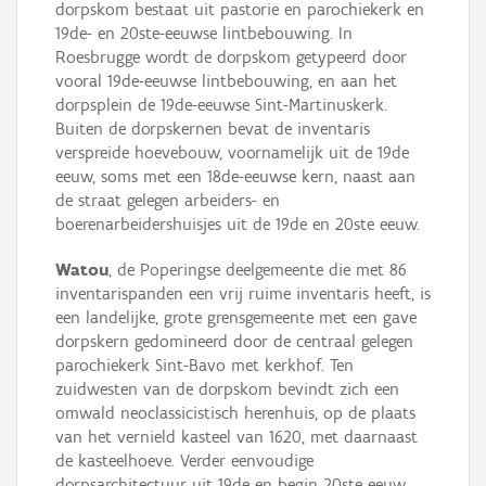
dorpskom bestaat uit pastorie en parochiekerk en
19de- en 20ste-eeuwse lintbebouwing. In
Roesbrugge wordt de dorpskom getypeerd door
vooral 19de-eeuwse lintbebouwing, en aan het
dorpsplein de 19de-eeuwse Sint-Martinuskerk.
Buiten de dorpskernen bevat de inventaris
verspreide hoevebouw, voornamelijk uit de 19de
eeuw, soms met een 18de-eeuwse kern, naast aan
de straat gelegen arbeiders- en
boerenarbeidershuisjes uit de 19de en 20ste eeuw.
Watou
, de Poperingse deelgemeente die met 86
inventarispanden een vrij ruime inventaris heeft, is
een landelijke, grote grensgemeente met een gave
dorpskern gedomineerd door de centraal gelegen
parochiekerk Sint-Bavo met kerkhof. Ten
zuidwesten van de dorpskom bevindt zich een
omwald neoclassicistisch herenhuis, op de plaats
van het vernield kasteel van 1620, met daarnaast
de kasteelhoeve. Verder eenvoudige
dorpsarchitectuur uit 19de en begin 20ste eeuw,