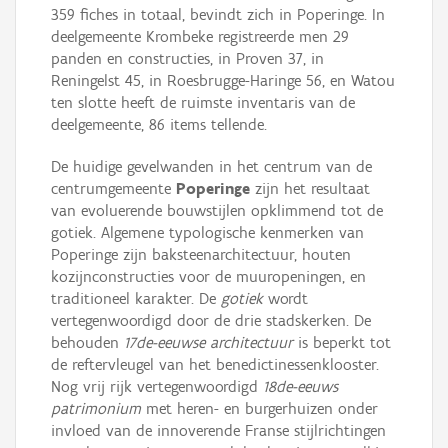
359 fiches in totaal, bevindt zich in Poperinge. In
deelgemeente Krombeke registreerde men 29
panden en constructies, in Proven 37, in
Reningelst 45, in Roesbrugge-Haringe 56, en Watou
ten slotte heeft de ruimste inventaris van de
deelgemeente, 86 items tellende.
De huidige gevelwanden in het centrum van de
centrumgemeente
Poperinge
zijn het resultaat
van evoluerende bouwstijlen opklimmend tot de
gotiek. Algemene typologische kenmerken van
Poperinge zijn baksteenarchitectuur, houten
kozijnconstructies voor de muuropeningen, en
traditioneel karakter. De
gotiek
wordt
vertegenwoordigd door de drie stadskerken. De
behouden
17de-eeuwse architectuur
is beperkt tot
de reftervleugel van het benedictinessenklooster.
Nog vrij rijk vertegenwoordigd
18de-eeuws
patrimonium
met heren- en burgerhuizen onder
invloed van de innoverende Franse stijlrichtingen