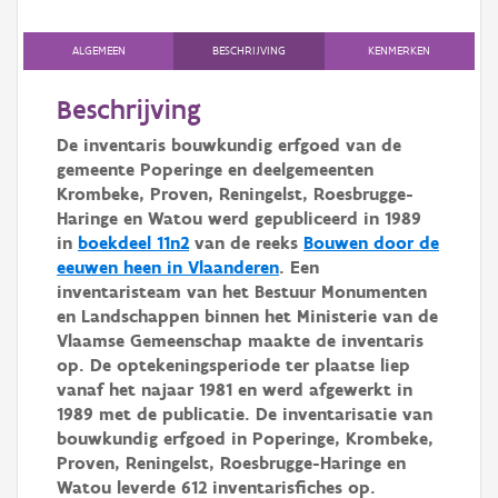
Persoon of collectief
ALGEMEEN
BESCHRIJVING
KENMERKEN
Downloads
Beschrijving
Hergebruik
De inventaris bouwkundig erfgoed van de
Aanmelden
gemeente Poperinge en deelgemeenten
Krombeke, Proven, Reningelst, Roesbrugge-
Haringe en Watou werd gepubliceerd in 1989
in
boekdeel 11n2
van de reeks
Bouwen door de
eeuwen heen in Vlaanderen
. Een
inventaristeam van het Bestuur Monumenten
en Landschappen binnen het Ministerie van de
Vlaamse Gemeenschap maakte de inventaris
op. De optekeningsperiode ter plaatse liep
vanaf het najaar 1981 en werd afgewerkt in
1989 met de publicatie. De inventarisatie van
bouwkundig erfgoed in Poperinge, Krombeke,
Proven, Reningelst, Roesbrugge-Haringe en
Watou leverde 612 inventarisfiches op.