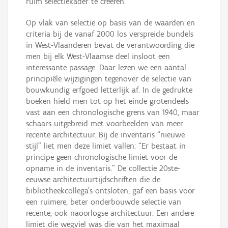
ruim selectiekader te creëren.
Op vlak van selectie op basis van de waarden en
criteria bij de vanaf 2000 los verspreide bundels
in West-Vlaanderen bevat de verantwoording die
men bij elk West-Vlaamse deel insloot een
interessante passage. Daar lezen we een aantal
principiële wijzigingen tegenover de selectie van
bouwkundig erfgoed letterlijk af. In de gedrukte
boeken hield men tot op het einde grotendeels
vast aan een chronologische grens van 1940, maar
schaars uitgebreid met voorbeelden van meer
recente architectuur. Bij de inventaris “nieuwe
stijl” liet men deze limiet vallen: “Er bestaat in
principe geen chronologische limiet voor de
opname in de inventaris.” De collectie 20ste-
eeuwse architectuurtijdschriften die de
bibliotheekcollega’s ontsloten, gaf een basis voor
een ruimere, beter onderbouwde selectie van
recente, ook naoorlogse architectuur. Een andere
limiet die wegviel was die van het maximaal