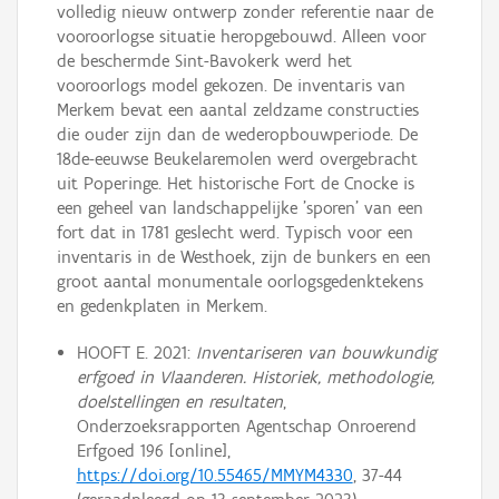
volledig nieuw ontwerp zonder referentie naar de
vooroorlogse situatie heropgebouwd. Alleen voor
de beschermde Sint-Bavokerk werd het
vooroorlogs model gekozen. De inventaris van
Merkem bevat een aantal zeldzame constructies
die ouder zijn dan de wederopbouwperiode. De
18de-eeuwse Beukelaremolen werd overgebracht
uit Poperinge. Het historische Fort de Cnocke is
een geheel van landschappelijke 'sporen' van een
fort dat in 1781 geslecht werd. Typisch voor een
inventaris in de Westhoek, zijn de bunkers en een
groot aantal monumentale oorlogsgedenktekens
en gedenkplaten in Merkem.
HOOFT E. 2021:
Inventariseren van bouwkundig
erfgoed in Vlaanderen. Historiek, methodologie,
doelstellingen en resultaten
,
Onderzoeksrapporten Agentschap Onroerend
Erfgoed 196 [online],
https://doi.org/10.55465/MMYM4330
, 37-44