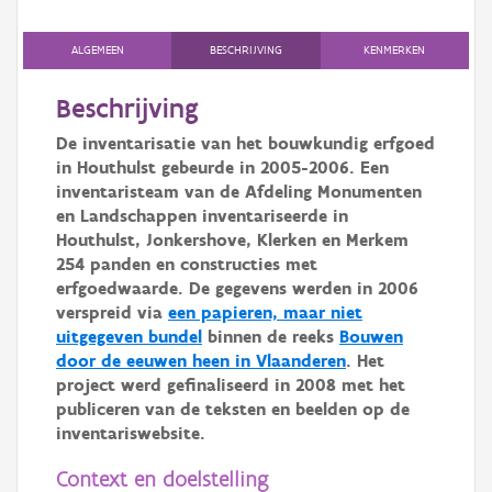
Persoon of collectief
ALGEMEEN
BESCHRIJVING
KENMERKEN
Downloads
Beschrijving
Hergebruik
De inventarisatie van het bouwkundig erfgoed
Aanmelden
in Houthulst gebeurde in 2005-2006. Een
inventaristeam van de Afdeling Monumenten
en Landschappen inventariseerde in
Houthulst, Jonkershove, Klerken en Merkem
254
panden en constructies met
erfgoedwaarde. De gegevens werden in 2006
verspreid via
een papieren, maar niet
uitgegeven bundel
binnen de reeks
Bouwen
door de eeuwen heen in Vlaanderen
. Het
project werd gefinaliseerd in 2008 met het
publiceren van de teksten en beelden op de
inventariswebsite.
Context en doelstelling