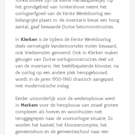
Jonkershoeve zijn de kleine Mariakapelletjes. Op
het grondgebied van Jonkershove neemt het
oorlogserfgoed van de Eerste Wereldoorlog een
belangrijke plaats in: de inventaris bevat een hoog
aantal, gaaf bewaarde Duitse betonconstructies.
In
Klerken
is de tijdens de Eerste Wereldoorlog
deels vernietigde Vandemoorteles molen bewaard,
ook Vredesmolen genoemd. Ook in Klerken maken
getuigen van Duitse oorlogsconstructies deel uit
van de inventaris. Het beeldbepalende klooster, na
de oorlog op een andere plek heropgebouwd,
wordt in de jaren 1950-1960 drastisch aangepast
met modernistische inslag.
Eerder uitzonderlijk voor de wederopbouw werd
in
Merkem
voor de heropbouw van zowel grotere
complexen als hoeves en woonhuizen niet
teruggegrepen naar de vooroorlogse situatie. Zo
worden het kasteel, het kloostercomplex, het
gemeentehuis en de gemeenteschool naar een