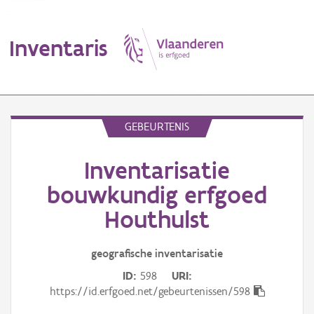
Inventaris
MENU
GEBEURTENIS
Inventarisatie
Erfgoedobject
bouwkundig erfgoed
Aanduidingsobject
Houthulst
Waarneming
geografische inventarisatie
Thema
ID
598
URI
https://id.erfgoed.net/gebeurtenissen/598
Gebeurtenis