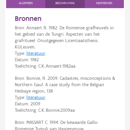
Persoon of collectief
ALGEMEEN
BESCHRIJVING
KENMERKEN
Downloads
Bronnen
Bron: Annaert R. 1982: De Romeinse grafheuvels in
Hergebruik
het gebied van de Tungri. Aspecten van het
grafritueel. Onuitgegeven Licentiaatsthesis.
Aanmelden
KULeuven.
Type:
literatuur
Datum:
1982
Toelichting: C.K.:Annaert:1982aa
Bron: Bonnie, R. 2009: Cadastres, misconceptions &
Northern Gaul. A case study from the Belgian
Hesbaye region, 138
Type:
literatuur
Datum:
2009
Toelichting: C.K.:Bonnie:2009aa
Bron: MASSART C. 1994: De bewaarde Gallo-
Romeinse Tumuli van Haspengouw.