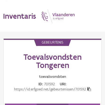
Inventaris
MENU
GEBEURTENIS
Toevalsvondsten
Erfgoedobject
Tongeren
Aanduidingsobject
toevalsvondsten
Waarneming
ID
701592
URI
Thema
https://id.erfgoed.net/gebeurtenissen/701592
Gebeurtenis