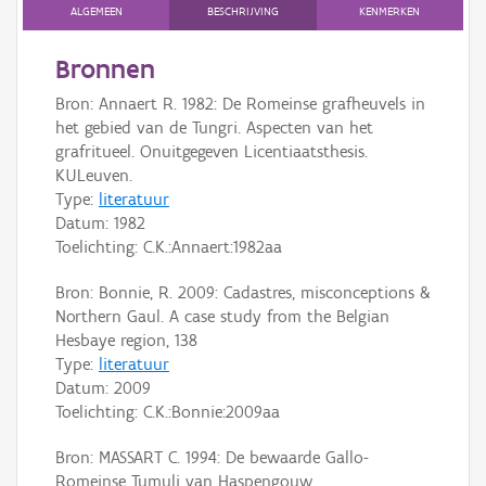
Persoon of collectief
ALGEMEEN
BESCHRIJVING
KENMERKEN
Downloads
Bronnen
Bron: Annaert R. 1982: De Romeinse grafheuvels in
Hergebruik
het gebied van de Tungri. Aspecten van het
grafritueel. Onuitgegeven Licentiaatsthesis.
Aanmelden
KULeuven.
Type:
literatuur
Datum:
1982
Toelichting: C.K.:Annaert:1982aa
Bron: Bonnie, R. 2009: Cadastres, misconceptions &
Northern Gaul. A case study from the Belgian
Hesbaye region, 138
Type:
literatuur
Datum:
2009
Toelichting: C.K.:Bonnie:2009aa
Bron: MASSART C. 1994: De bewaarde Gallo-
Romeinse Tumuli van Haspengouw.