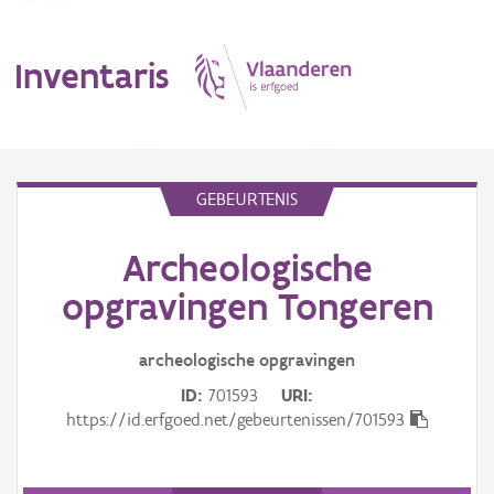
Inventaris
MENU
GEBEURTENIS
Archeologische
Erfgoedobject
opgravingen Tongeren
Aanduidingsobject
archeologische opgravingen
Waarneming
ID
701593
URI
Thema
https://id.erfgoed.net/gebeurtenissen/701593
Gebeurtenis