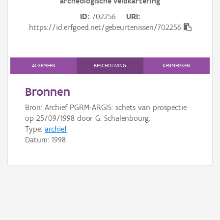
archeologische veldkartering
Gebeurtenis
ID
702256
URI
Persoon of collectief
https://id.erfgoed.net/gebeurtenissen/702256
Downloads
ALGEMEEN
BESCHRIJVING
KENMERKEN
Hergebruik
Bronnen
Aanmelden
Bron: Archief PGRM-ARGIS: schets van prospectie
op 25/09/1998 door G. Schalenbourg.
Type:
archief
Datum:
1998