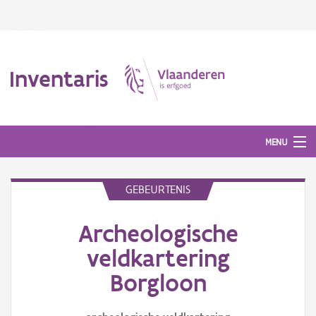
Inventaris
MENU
GEBEURTENIS
Erfgoedobject
Archeologische
Aanduidingsobject
veldkartering
Waarneming
Borgloon
Thema