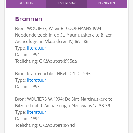
Persoon of collectief
ALGEMEEN
BESCHRIJVING
KENMERKEN
Downloads
Bronnen
Bron: WOUTERS, W. en B. COOREMANS 1994:
Hergebruik
Noodonderzoek in de St.-Mauritiuskerk te Bilzen,
Archeologie in Vlaanderen IV, 169-186.
Aanmelden
Type:
literatuur
Datum:
1994
Toelichting: C.K.:Wouters:1995aa
Bron: krantenartikel HBvL: 04-10-1993
Type:
literatuur
Datum:
1993
Bron: WOUTERS W. 1994: De Sint-Martinuskerk te
Bilzen (Limb.). Archaeologia Medievalis 17, 38-39.
Type:
literatuur
Datum:
1994
Toelichting: C.K.:Wouters:1994d