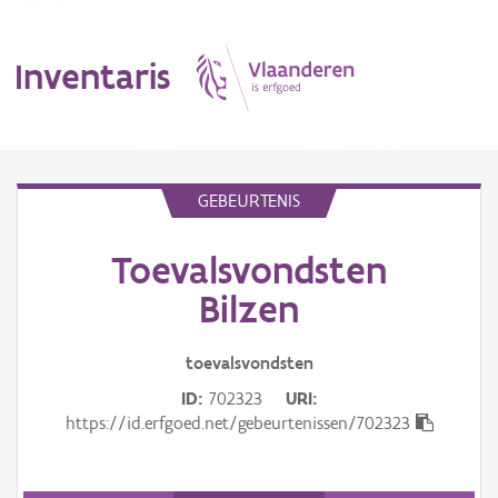
Inventaris
MENU
GEBEURTENIS
Toevalsvondsten
Erfgoedobject
Bilzen
Aanduidingsobject
toevalsvondsten
Waarneming
ID
702323
URI
Thema
https://id.erfgoed.net/gebeurtenissen/702323
Gebeurtenis