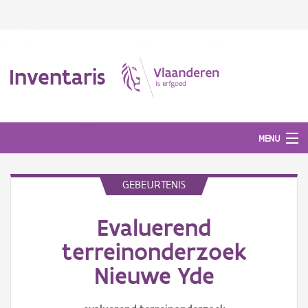
Inventaris
MENU
GEBEURTENIS
Erfgoedobject
Evaluerend
Aanduidingsobject
terreinonderzoek
Waarneming
Nieuwe Yde
Thema