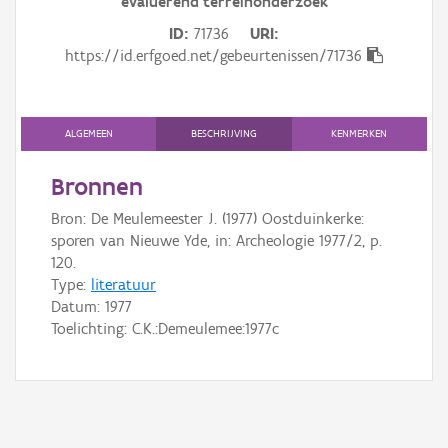
evaluerend terreinonderzoek
Gebeurtenis
ID
71736
URI
Persoon of collectief
https://id.erfgoed.net/gebeurtenissen/71736
Downloads
ALGEMEEN
BESCHRIJVING
KENMERKEN
Hergebruik
Bronnen
Aanmelden
Bron: De Meulemeester J. (1977) Oostduinkerke:
sporen van Nieuwe Yde, in: Archeologie 1977/2, p.
120.
Type:
literatuur
Datum:
1977
Toelichting: C.K.:Demeulemee:1977c