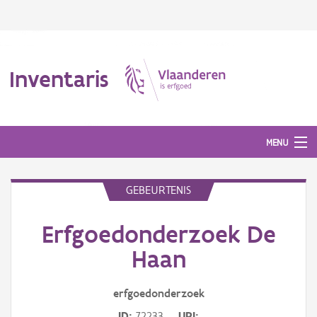
Inventaris
MENU
GEBEURTENIS
Erfgoedobject
Erfgoedonderzoek De
Aanduidingsobject
Haan
Waarneming
erfgoedonderzoek
Thema
ID
72233
URI