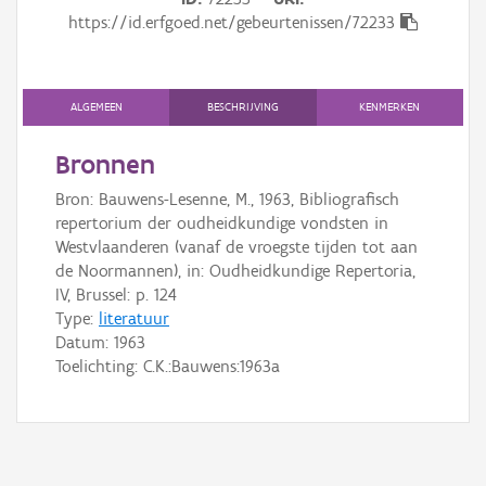
Gebeurtenis
https://id.erfgoed.net/gebeurtenissen/72233
Persoon of collectief
Downloads
ALGEMEEN
BESCHRIJVING
KENMERKEN
Hergebruik
Bronnen
Bron: Bauwens-Lesenne, M., 1963, Bibliografisch
Aanmelden
repertorium der oudheidkundige vondsten in
Westvlaanderen (vanaf de vroegste tijden tot aan
de Noormannen), in: Oudheidkundige Repertoria,
IV, Brussel: p. 124
Type:
literatuur
Datum:
1963
Toelichting: C.K.:Bauwens:1963a