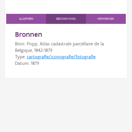
Gebeurtenis
Persoon of collectief
ALGEMEEN
BESCHRIJVING
KENMERKEN
Downloads
Bronnen
Hergebruik
Bron: Popp, Atlas cadastrale parcellaire de la
Belgique, 1842-1879
Aanmelden
Type:
cartografie/iconografie/fotografie
Datum:
1879