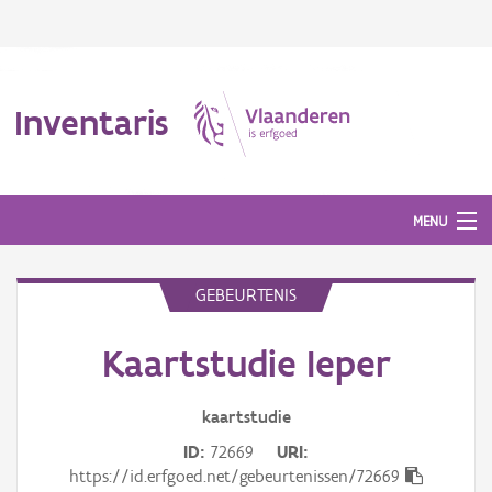
Inventaris
MENU
GEBEURTENIS
Erfgoedobject
Kaartstudie Ieper
Aanduidingsobject
Waarneming
kaartstudie
ID
72669
URI
Thema
https://id.erfgoed.net/gebeurtenissen/72669