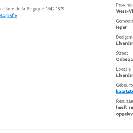
Provinci
cellaire de la Belgique, 1842-1879
West-V
otografie
Gemeen
Ieper
Deelgem
Elverdi
Straat
Onbepa
Locatie
Elverdin
Gebeurt
kaartst
Resultaa
heeft r
opgelev