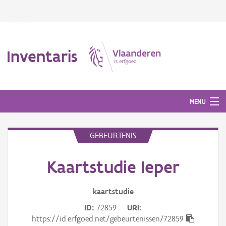
Inventaris
MENU
GEBEURTENIS
Erfgoedobject
Kaartstudie Ieper
Aanduidingsobject
Waarneming
kaartstudie
ID
72859
URI
Thema
https://id.erfgoed.net/gebeurtenissen/72859