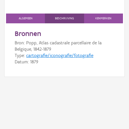
Gebeurtenis
Persoon of collectief
ALGEMEEN
BESCHRIJVING
KENMERKEN
Downloads
Bronnen
Hergebruik
Bron: Popp, Atlas cadastrale parcellaire de la
Belgique, 1842-1879
Aanmelden
Type:
cartografie/iconografie/fotografie
Datum:
1879