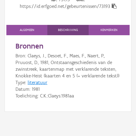
Gebeurtenis
https://id.erfgoed.net/gebeurtenissen/73193
Persoon of collectief
Downloads
ALGEMEEN
BESCHRIJVING
KENMERKEN
Hergebruik
Bronnen
Bron: Claeys, J., Desoet, F., Maes, F., Naert, P.,
Aanmelden
Pruuost, D., 1981, Ontstaansgeschiedenis van de
zwinstreek, kaartenmap met verklarende teksten,
Knokke-Heist (kaarten 4 en 5 (+ verklarende tekst))
Type:
literatuur
Datum:
1981
Toelichting: C.K.:Claeys:1981aa