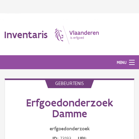
Inventaris
MENU
GEBEURTENIS
Erfgoedobject
Erfgoedonderzoek
Aanduidingsobject
Damme
Waarneming
erfgoedonderzoek
Thema
ID
73193
URI