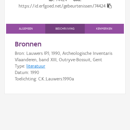
Gebeurtenis
https://id.erfgoed.net/gebeurtenissen/74424
Persoon of collectief
Downloads
ALGEMEEN
BESCHRIJVING
KENMERKEN
Hergebruik
Bronnen
Bron: Lauwers (P.), 1990, Archeologische Inventaris
Aanmelden
Vlaanderen, band XIII, Outryve-Bossuit, Gent
Type:
literatuur
Datum:
1990
Toelichting: C.K.:Lauwers:1990a