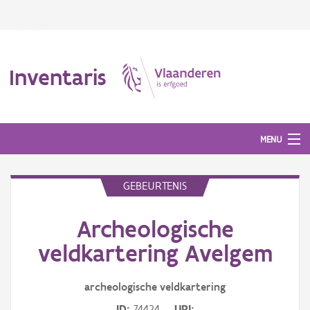
Inventaris
MENU
GEBEURTENIS
Erfgoedobject
Archeologische
Aanduidingsobject
veldkartering Avelgem
Waarneming
archeologische veldkartering
Thema
ID
74424
URI