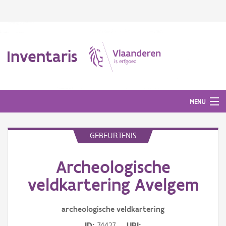
Inventaris
MENU
GEBEURTENIS
Erfgoedobject
Archeologische
Aanduidingsobject
veldkartering Avelgem
Waarneming
archeologische veldkartering
Thema
ID
74427
URI