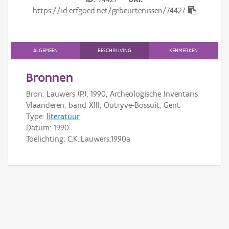
Gebeurtenis
https://id.erfgoed.net/gebeurtenissen/74427
Persoon of collectief
Downloads
ALGEMEEN
BESCHRIJVING
KENMERKEN
Hergebruik
Bronnen
Bron: Lauwers (P.), 1990, Archeologische Inventaris
Aanmelden
Vlaanderen, band XIII, Outryve-Bossuit, Gent
Type:
literatuur
Datum:
1990
Toelichting: C.K.:Lauwers:1990a